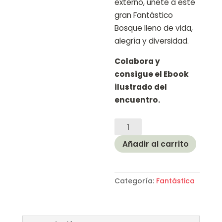
externo, únete a este
gran Fantástico
Bosque lleno de vida,
alegría y diversidad.
Colabora y
consigue el Ebook
ilustrado del
encuentro.
Fantástico
E-
Añadir al carrito
book
cantidad
Categoría:
Fantástica