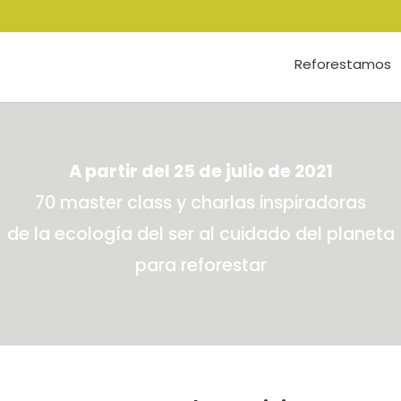
Reforestamos
A partir del 25 de julio de 2021
70 master class y charlas inspiradoras
de la ecología del ser al cuidado del planeta
para reforestar