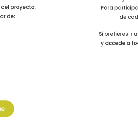
del proyecto.
Para participa
ar de:
de cad
ro (70
Si prefieres ir 
o.
y accede a to
o.
s las
o a plantar
ue