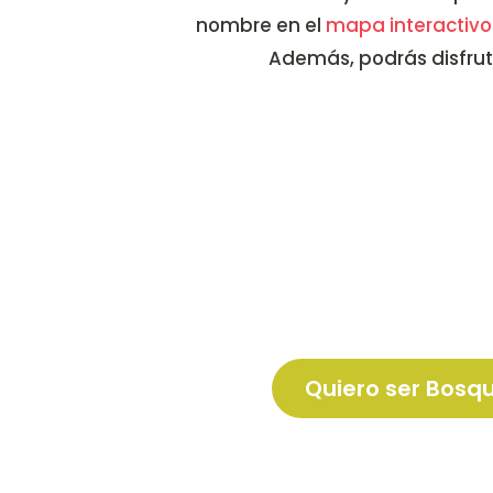
nombre en el
mapa interactivo
Además, podrás disfrut
Todos los videos del encuent
charlas) durante todo un añ
Ebook ilustrado del encuentr
Audios descargables de toda
charlas.
Y la alegría de haber ayudad
un Fantástico Bosque.
Quiero ser Bosq